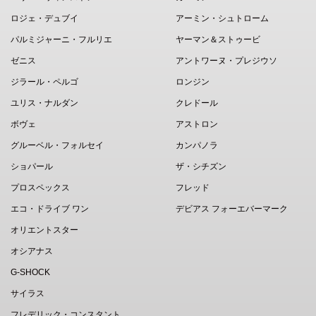
ロジェ・デュブイ
アーミン・シュトローム
パルミジャーニ・フルリエ
ヤーマン＆ストゥービ
ゼニス
アントワーヌ・プレジウソ
ジラール・ペルゴ
ロンジン
ユリス・ナルダン
クレドール
ボヴェ
アストロン
グルーベル・フォルセイ
カンパノラ
ショパール
ザ・シチズン
プロスペックス
フレッド
エコ・ドライブ ワン
デビアス フォーエバーマーク
オリエントスター
オシアナス
G-SHOCK
サイラス
フレデリック・コンスタント