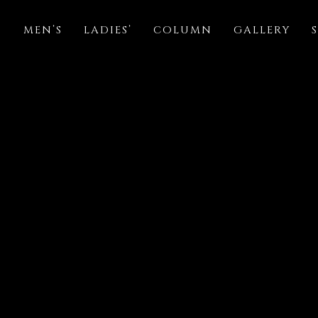
S
MEN’S
LADIES’
COLUMN
GALLERY