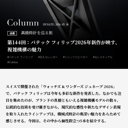
UP DATE: 2026. 05. 18
高級時計を巡る旅
連載
第144回：パテック フィリップ2026年新作が映す、
複雑機構の魅力
#パテック フィリップ
#永久カレンダー
#ミニッツリピーター
#セレスティアル
#Cubitus
スイスで開催された「ウォッチズ & ワンダーズ ジュネーブ 2026」
で、パテック フィリップは今年も多彩な新作を発表した。
なかでも注
目を集めたのが、ブランドの真髄ともいえる複雑機構モデルの数々。
伝統的な技術を受け継ぎながら、現代的な感性や新たなデザイン表現
を取り入れたラインアップは、
機械式時計の奥深い魅力をあらためて
感じさせる。今回は、その中から個性際立つ5本を紹介する。