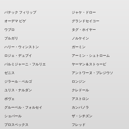
パテック フィリップ
ジャケ・ドロー
オーデマ ピゲ
グランドセイコー
ウブロ
タグ・ホイヤー
ブルガリ
ノルケイン
ハリー・ウィンストン
ガーミン
ロジェ・デュブイ
アーミン・シュトローム
パルミジャーニ・フルリエ
ヤーマン＆ストゥービ
ゼニス
アントワーヌ・プレジウソ
ジラール・ペルゴ
ロンジン
ユリス・ナルダン
クレドール
ボヴェ
アストロン
グルーベル・フォルセイ
カンパノラ
ショパール
ザ・シチズン
プロスペックス
フレッド