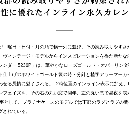
抜群の読み取りやすさが約束され
用性に優れた
インライン永久カレン
、曜日・日付・月の順で横一列に並び、その読み取りやすさ
、ヴィンテージ・モデルからインスピレーションを得た新たな
ンダー 5236P」は、華やかなローズゴールド・オパーリン
ト仕上げのホワイトゴールド製の時・分針と植字アワーマーカ
わせる風情に魅了される。12時位置のインライン表示に加え、
ンフェイズを、その右の丸い窓で閏年、左の丸い窓で昼夜を表
り事として、プラチナケースのモデルでは下部のラグとラグの間
グされている。