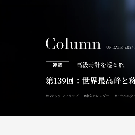
UP DATE: 2024.
高級時計を巡る旅
連載
第139回：世界最高峰と
#パテック フィリップ
#永久カレンダー
#トラベルタ