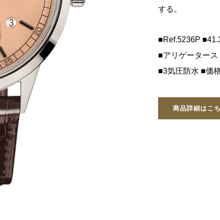
する。
■Ref.5236P ■
■アリゲータース
■3気圧防水 ■
商品詳細はこ