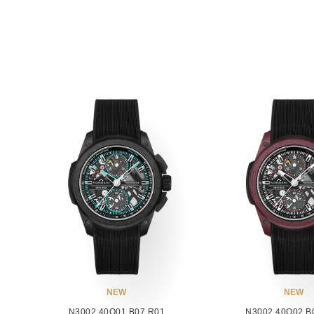
NEW
NEW
N3002.40Q01.B07.R01
N3002.40Q02.B