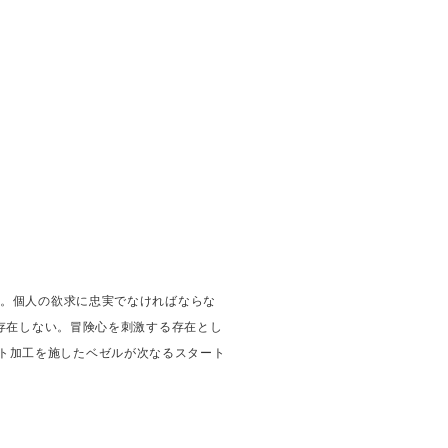
い。個人の欲求に忠実でなければならな
存在しない。冒険心を刺激する存在とし
ット加工を施したベゼルが次なるスタート