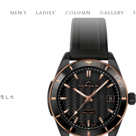
S
MEN’S
LADIES’
COLUMN
GALLERY
誕生した