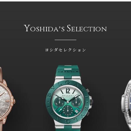
Y
S
oshidaʼs
election
ヨシダセレクション