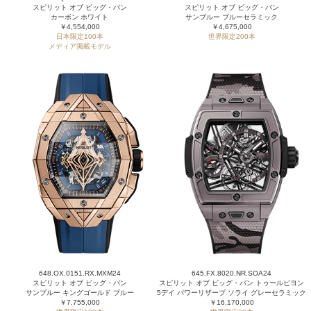
スピリット オブ ビッグ・バン
スピリット オブ ビッグ・バン
カーボン ホワイト
サンブルー ブルーセラミック
￥4,554,000
￥4,675,000
日本限定100本
世界限定200本
メディア掲載モデル
648.OX.0151.RX.MXM24
645.FX.8020.NR.SOA24
スピリット オブ ビッグ・バン
スピリット オブ ビッグ・バン トゥールビヨン
サンブルー キングゴールド ブルー
5デイ パワーリザーブ ソライ グレーセラミック
￥7,755,000
￥16,170,000