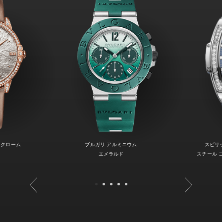
ノクローム
ブルガリ アルミニウム
スピリ
エメラルド
スチール 