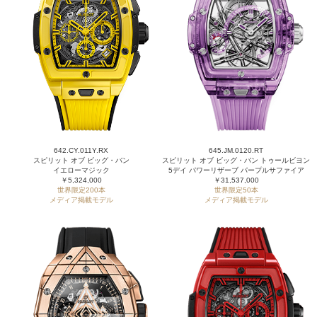
642.CY.011Y.RX
645.JM.0120.RT
スピリット オブ ビッグ・バン
スピリット オブ ビッグ・バン トゥールビヨン
イエローマジック
5デイ パワーリザーブ パープルサファイア
￥5,324,000
￥31,537,000
世界限定200本
世界限定50本
メディア掲載モデル
メディア掲載モデル