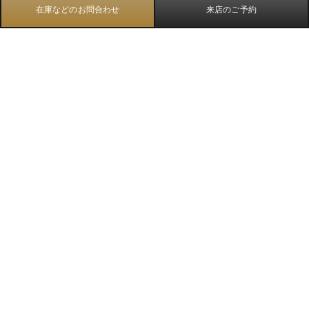
在庫などのお問合わせ
来店のご予約
TOP
ウブロ
スピリット オブ ビッグ・バン 42mm
C
ONTACT