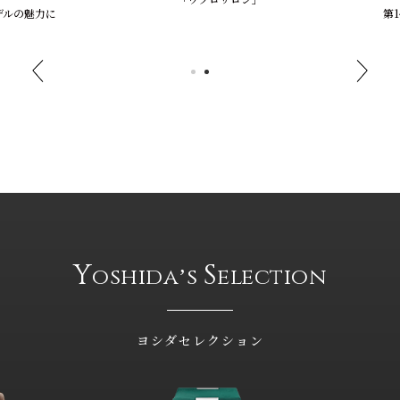
の魅力に
第14
Y
S
oshidaʼs
election
ヨシダセレクション