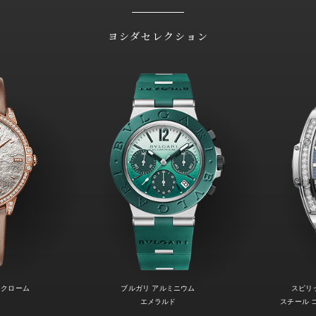
ヨシダセレクション
ノクローム
ブルガリ アルミニウム
スピリ
エメラルド
スチール 