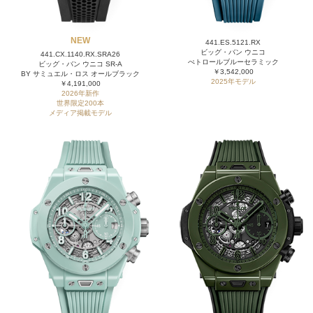
NEW
441.ES.5121.RX
ビッグ・バン ウニコ
441.CX.1140.RX.SRA26
ぺトロールブルーセラミック
ビッグ・バン ウニコ SR-A
￥3,542,000
BY サミュエル・ロス オールブラック
2025年モデル
￥4,191,000
2026年新作
世界限定200本
メディア掲載モデル