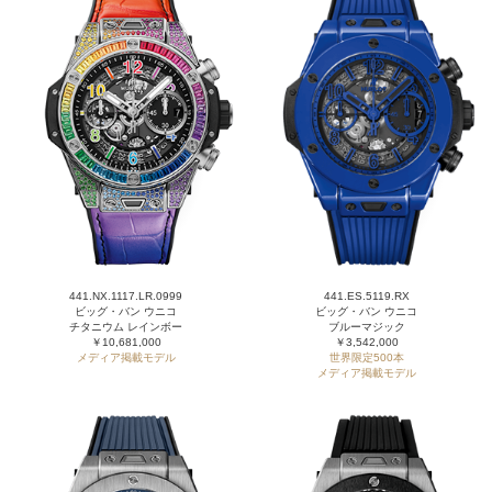
441.NX.1117.LR.0999
441.ES.5119.RX
ビッグ・バン ウニコ
ビッグ・バン ウニコ
チタニウム レインボー
ブルーマジック
￥10,681,000
￥3,542,000
メディア掲載モデル
世界限定500本
メディア掲載モデル