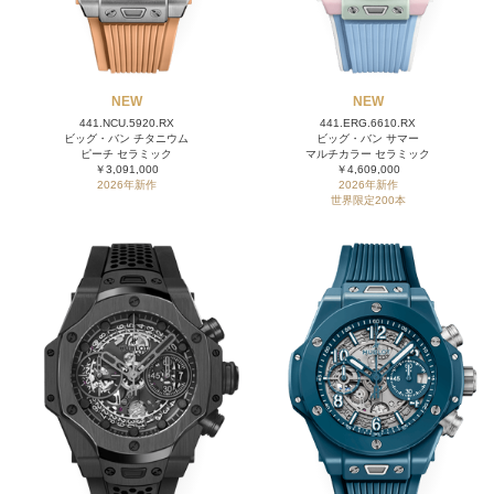
NEW
NEW
441.NCU.5920.RX
441.ERG.6610.RX
ビッグ・バン チタニウム
ビッグ・バン サマー
ピーチ セラミック
マルチカラー セラミック
￥3,091,000
￥4,609,000
2026年新作
2026年新作
世界限定200本