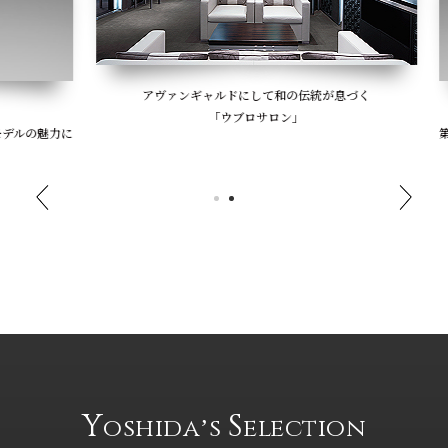
アヴァンギャルドにして和の伝統が息づく
「ウブロサロン」
の魅力に
第14
Y
S
oshidaʼs
election