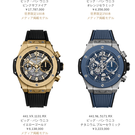
ビック・バン ウニコ
ビック・バン ウニコ
ピンクサファイア
オレンジセラミック
￥17,787,000
￥4,356,000
世界限定100本
世界限定250本
メディア掲載モデル
メディア掲載モデル
441.VX.1131.RX
441.NL.5171.RX
ビッグ・バン ウニコ
ビッグ・バン ウニコ
イエローゴールド
チタニウム ブルーセラミック
￥6,138,000
￥3,223,000
メディア掲載モデル