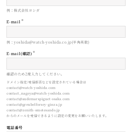
例：株式会社ヨシダ
※
E-mail
例：yoshida@watch-yoshida.co.jp(半角英数)
※
E-mail(確認)
確認のため2度入力してください。
ドメイン指定/受信拒否などを設定されている場合は
contact@watch-yoshida.com
contact_nagoya@watch-yoshida.com
contact@audemarspiguet-osaka.com
contact@greubelforsey-ginza.jp
contact@zenith-omotesando.jp
からのメールを受信できるように設定の変更をお願いいたします。
電話番号