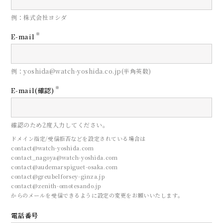
例：株式会社ヨシダ
※
E-mail
例：yoshida@watch-yoshida.co.jp(半角英数)
※
E-mail(確認)
確認のため2度入力してください。
ドメイン指定/受信拒否などを設定されている場合は
contact@watch-yoshida.com
contact_nagoya@watch-yoshida.com
contact@audemarspiguet-osaka.com
contact@greubelforsey-ginza.jp
contact@zenith-omotesando.jp
からのメールを受信できるように設定の変更をお願いいたします。
電話番号