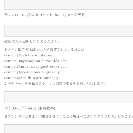
例：yoshida@watch-yoshida.co.jp(半角英数)
確認のため2度入力してください。
ドメイン指定/受信拒否などを設定されている場合は
contact@watch-yoshida.com
contact_nagoya@watch-yoshida.com
contact@audemarspiguet-osaka.com
contact@greubelforsey-ginza.jp
contact@zenith-omotesando.jp
からのメールを受信できるように設定の変更をお願いいたします。
CONTACT
例：03-3377-5401 (半角数字)
お問い合わせ
各ブランド担当者よりお電話させていただく場合がございますので
あらかじめご了