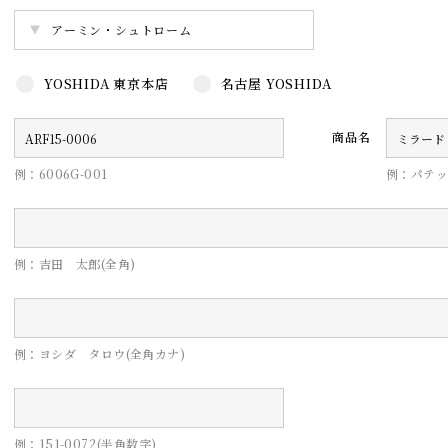
YOSHIDA 東京本店
名古屋 YOSHIDA
商品名
例：6006G-001
例：パテッ
例：吉田 太郎(全角)
例：ヨシダ タロウ(全角カナ)
例：151-0072(半角数字)