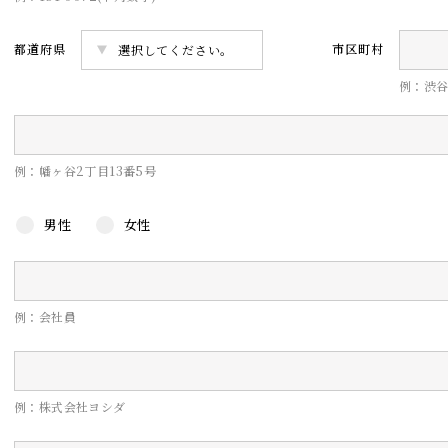
都道府県
市区町村
例：渋
例：幡ヶ谷2丁目13番5号
男性
女性
例：会社員
例：株式会社ヨシダ