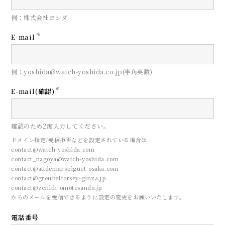
例：株式会社ヨシダ
※
E-mail
例：yoshida@watch-yoshida.co.jp(半角英数)
※
E-mail(確認)
確認のため2度入力してください。
ドメイン指定/受信拒否などを設定されている場合は
contact@watch-yoshida.com
contact_nagoya@watch-yoshida.com
contact@audemarspiguet-osaka.com
contact@greubelforsey-ginza.jp
contact@zenith-omotesando.jp
からのメールを受信できるように設定の変更をお願いいたします。
電話番号