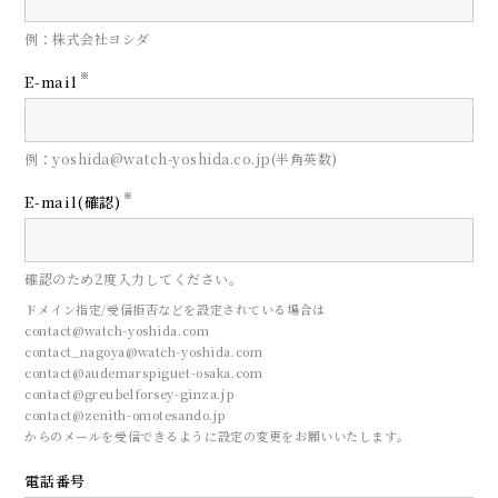
例：株式会社ヨシダ
※
E-mail
例：yoshida@watch-yoshida.co.jp(半角英数)
※
E-mail(確認)
確認のため2度入力してください。
ドメイン指定/受信拒否などを設定されている場合は
contact@watch-yoshida.com
contact_nagoya@watch-yoshida.com
contact@audemarspiguet-osaka.com
contact@greubelforsey-ginza.jp
contact@zenith-omotesando.jp
からのメールを受信できるように設定の変更をお願いいたします。
電話番号