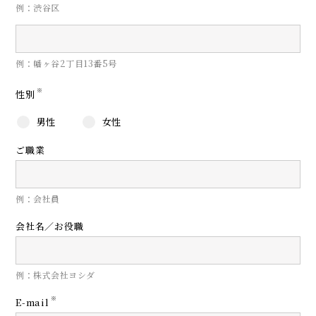
例：渋谷区
例：幡ヶ谷2丁目13番5号
※
性別
男性
女性
ご職業
例：会社員
会社名／お役職
例：株式会社ヨシダ
※
E-mail