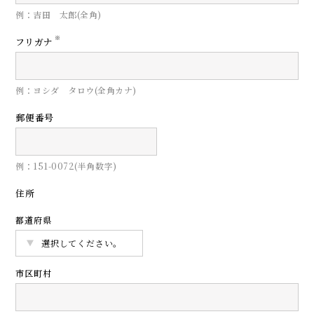
例：吉田 太郎(全角)
※
フリガナ
例：ヨシダ タロウ(全角カナ)
郵便番号
例：151-0072(半角数字)
住所
都道府県
市区町村