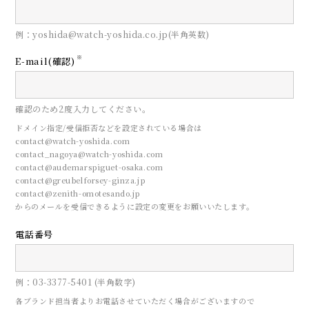
例：yoshida@watch-yoshida.co.jp(半角英数)
※
E-mail(確認)
確認のため2度入力してください。
ドメイン指定/受信拒否などを設定されている場合は
contact@watch-yoshida.com
contact_nagoya@watch-yoshida.com
contact@audemarspiguet-osaka.com
contact@greubelforsey-ginza.jp
contact@zenith-omotesando.jp
からのメールを受信できるように設定の変更をお願いいたします。
電話番号
例：03-3377-5401 (半角数字)
各ブランド担当者よりお電話させていただく場合がございますので