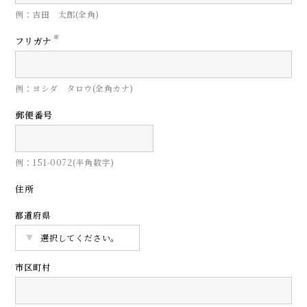
例：吉田 太郎(全角)
※
フリガナ
例：ヨシダ タロウ(全角カナ)
郵便番号
例：151-0072(半角数字)
住所
都道府県
市区町村