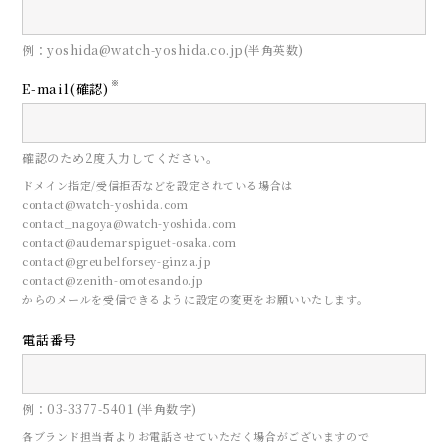
例：yoshida@watch-yoshida.co.jp(半角英数)
※
E-mail(確認)
確認のため2度入力してください。
ドメイン指定/受信拒否などを設定されている場合は
contact@watch-yoshida.com
contact_nagoya@watch-yoshida.com
contact@audemarspiguet-osaka.com
contact@greubelforsey-ginza.jp
contact@zenith-omotesando.jp
からのメールを受信できるように設定の変更をお願いいたします。
電話番号
例：03-3377-5401 (半角数字)
各ブランド担当者よりお電話させていただく場合がございますので