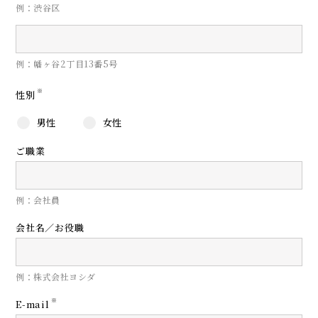
例：渋谷区
例：幡ヶ谷2丁目13番5号
※
性別
男性
女性
ご職業
例：会社員
会社名／お役職
例：株式会社ヨシダ
※
E-mail