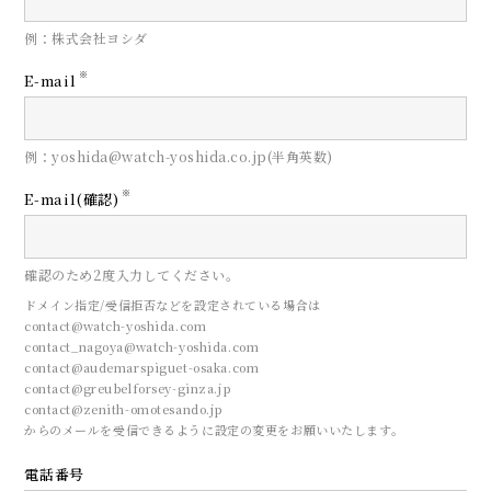
例：株式会社ヨシダ
※
E-mail
例：yoshida@watch-yoshida.co.jp(半角英数)
※
E-mail(確認)
確認のため2度入力してください。
ドメイン指定/受信拒否などを設定されている場合は
contact@watch-yoshida.com
contact_nagoya@watch-yoshida.com
contact@audemarspiguet-osaka.com
contact@greubelforsey-ginza.jp
contact@zenith-omotesando.jp
からのメールを受信できるように設定の変更をお願いいたします。
電話番号