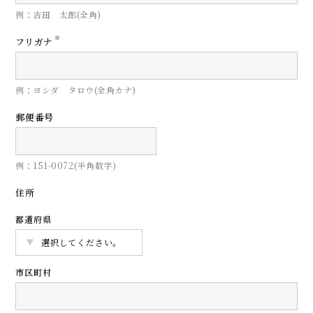
例：吉田 太郎(全角)
※
フリガナ
例：ヨシダ タロウ(全角カナ)
郵便番号
例：151-0072(半角数字)
住所
都道府県
市区町村