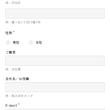
例：渋谷区
例：幡ヶ谷2丁目13番5号
※
性別
男性
女性
ご職業
例：会社員
会社名／お役職
例：株式会社ヨシダ
※
E-mail