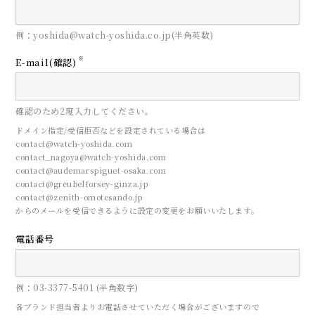
例：yoshida@watch-yoshida.co.jp(半角英数)
※
E-mail(確認)
確認のため2度入力してください。
ドメイン指定/受信拒否などを設定されている場合は
contact@watch-yoshida.com
contact_nagoya@watch-yoshida.com
contact@audemarspiguet-osaka.com
contact@greubelforsey-ginza.jp
contact@zenith-omotesando.jp
からのメールを受信できるように設定の変更をお願いいたします。
電話番号
例：03-3377-5401 (半角数字)
各ブランド担当者よりお電話させていただく場合がございますので