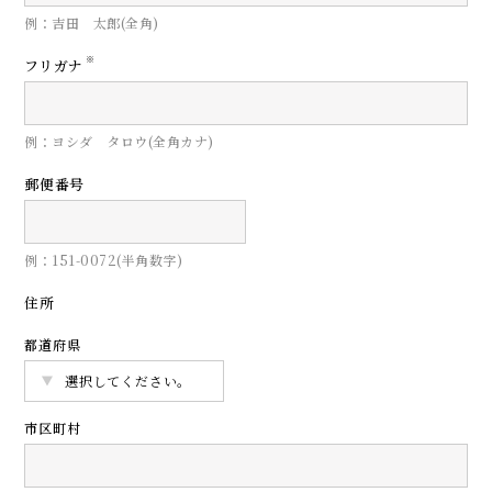
例：吉田 太郎(全角)
※
フリガナ
例：ヨシダ タロウ(全角カナ)
郵便番号
例：151-0072(半角数字)
住所
都道府県
市区町村