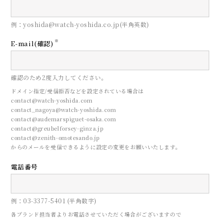
例：yoshida@watch-yoshida.co.jp(半角英数)
※
E-mail(確認)
確認のため2度入力してください。
ドメイン指定/受信拒否などを設定されている場合は
contact@watch-yoshida.com
contact_nagoya@watch-yoshida.com
contact@audemarspiguet-osaka.com
contact@greubelforsey-ginza.jp
contact@zenith-omotesando.jp
からのメールを受信できるように設定の変更をお願いいたします。
電話番号
例：03-3377-5401 (半角数字)
各ブランド担当者よりお電話させていただく場合がございますので