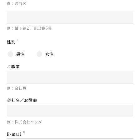
例：渋谷区
例：幡ヶ谷2丁目13番5号
※
性別
男性
女性
ご職業
例：会社員
会社名／お役職
例：株式会社ヨシダ
※
E-mail