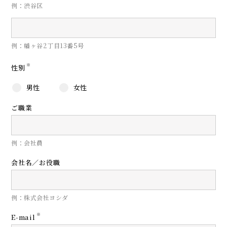
例：渋谷区
例：幡ヶ谷2丁目13番5号
※
性別
男性
女性
ご職業
例：会社員
会社名／お役職
例：株式会社ヨシダ
※
E-mail