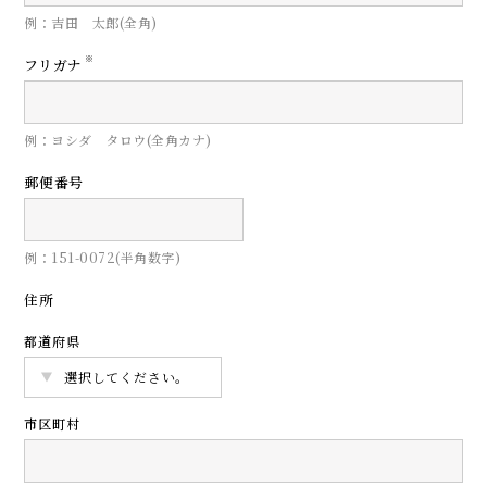
例：吉田 太郎(全角)
※
フリガナ
例：ヨシダ タロウ(全角カナ)
郵便番号
例：151-0072(半角数字)
住所
都道府県
市区町村