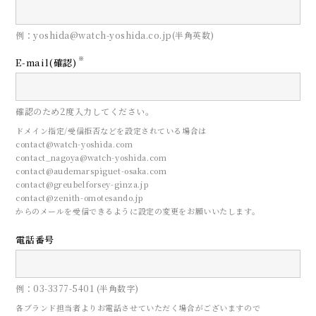
例：yoshida@watch-yoshida.co.jp(半角英数)
※
E-mail(確認)
確認のため2度入力してください。
ドメイン指定/受信拒否などを設定されている場合は
contact@watch-yoshida.com
contact_nagoya@watch-yoshida.com
contact@audemarspiguet-osaka.com
contact@greubelforsey-ginza.jp
contact@zenith-omotesando.jp
からのメールを受信できるように設定の変更をお願いいたします。
電話番号
例：03-3377-5401 (半角数字)
各ブランド担当者よりお電話させていただく場合がございますので