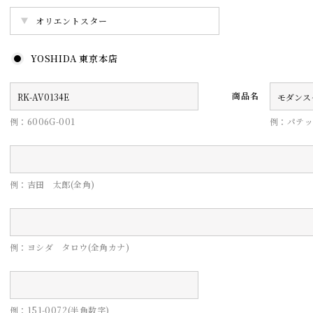
YOSHIDA 東京本店
商品名
例：6006G-001
例：パテッ
例：吉田 太郎(全角)
例：ヨシダ タロウ(全角カナ)
例：151-0072(半角数字)