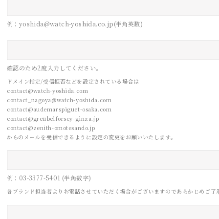
例：yoshida@watch-yoshida.co.jp(半角英数)
確認のため2度入力してください。
ドメイン指定/受信拒否などを設定されている場合は
contact@watch-yoshida.com
contact_nagoya@watch-yoshida.com
contact@audemarspiguet-osaka.com
contact@greubelforsey-ginza.jp
contact@zenith-omotesando.jp
からのメールを受信できるように設定の変更をお願いいたします。
CONTACT
例：03-3377-5401 (半角数字)
お問い合わせ
各ブランド担当者よりお電話させていただく場合がございますので
あらかじめご了