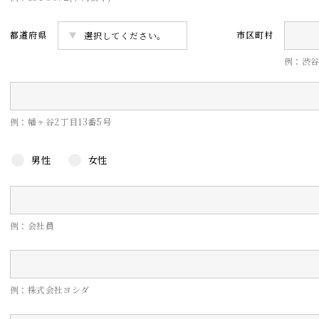
都道府県
市区町村
例：渋
例：幡ヶ谷2丁目13番5号
男性
女性
例：会社員
例：株式会社ヨシダ