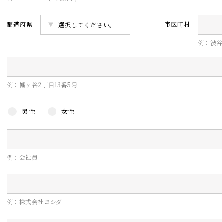
都道府県
市区町村
例：渋
例：幡ヶ谷2丁目13番5号
男性
女性
例：会社員
例：株式会社ヨシダ