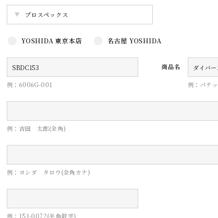
YOSHIDA 東京本店
名古屋 YOSHIDA
商品名
例：6006G-001
例：パテッ
例：吉田 太郎(全角)
例：ヨシダ タロウ(全角カナ)
例：151-0072(半角数字)