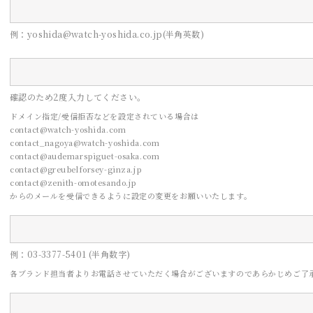
例：yoshida@watch-yoshida.co.jp(半角英数)
確認のため2度入力してください。
ドメイン指定/受信拒否などを設定されている場合は
contact@watch-yoshida.com
contact_nagoya@watch-yoshida.com
contact@audemarspiguet-osaka.com
contact@greubelforsey-ginza.jp
contact@zenith-omotesando.jp
からのメールを受信できるように設定の変更をお願いいたします。
CONTACT
例：03-3377-5401 (半角数字)
お問い合わせ
各ブランド担当者よりお電話させていただく場合がございますので
あらかじめご了