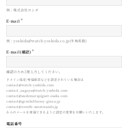
例：株式会社ヨシダ
※
E-mail
例：yoshida@watch-yoshida.co.jp(半角英数)
※
E-mail(確認)
確認のため2度入力してください。
ドメイン指定/受信拒否などを設定されている場合は
contact@watch-yoshida.com
contact_nagoya@watch-yoshida.com
contact@audemarspiguet-osaka.com
contact@greubelforsey-ginza.jp
contact@zenith-omotesando.jp
からのメールを受信できるように設定の変更をお願いいたします。
電話番号