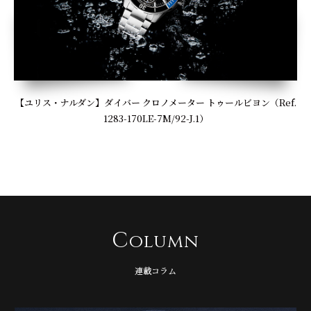
【ユリス・ナルダン】ダイバー クロノメーター トゥールビヨン（Ref.
1283-170LE-7M/92-J.1）
C
olumn
連載コラム