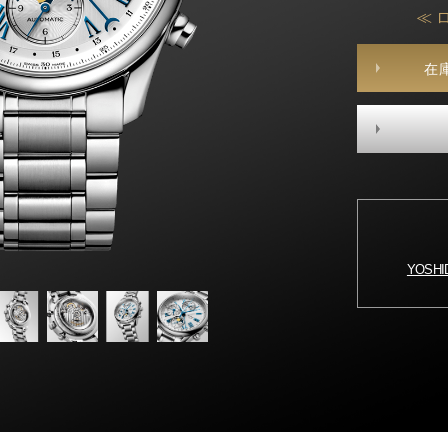
≪ 
在
YOSH