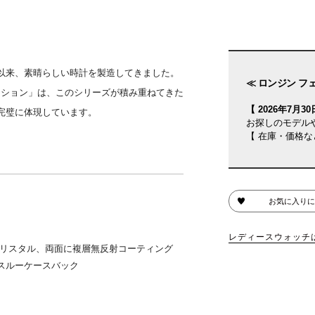
以来、素晴らしい時計を製造してきました。
≪ ロンジン フ
レクション」は、このシリーズが積み重ねてきた
【 2026年7月30日
完璧に体現しています。
お探しのモデル
【 在庫・価格な
お気に入りに
レディースウォッチ
クリスタル、両面に複層無反射コーティング
スルーケースバック