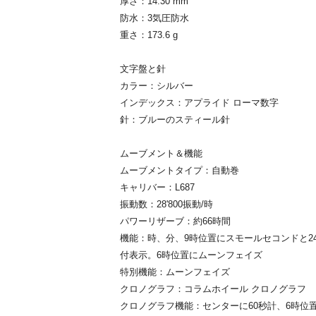
厚さ：14.30 mm
防水：3気圧防水
重さ：173.6 g
文字盤と針
カラー：シルバー
インデックス：アプライド ローマ数字
針：ブルーのスティール針
ムーブメント＆機能
ムーブメントタイプ：自動巻
キャリバー：L687
振動数：28'800振動/時
パワーリザーブ：約66時間
機能：時、分、9時位置にスモールセコンドと2
付表示。6時位置にムーンフェイズ
特別機能：ムーンフェイズ
クロノグラフ：コラムホイール クロノグラフ
クロノグラフ機能：センターに60秒計、6時位置