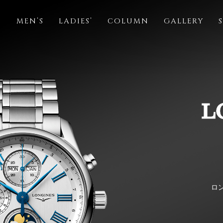
S
MEN’S
LADIES’
COLUMN
GALLERY
ロ