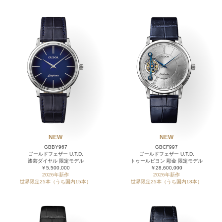
NEW
NEW
GBBY967
GBCF997
ゴールドフェザー U.T.D.
ゴールドフェザー U.T.D.
漆芸ダイヤル 限定モデル
トゥールビヨン 彫金 限定モデル
￥5,500,000
￥28,600,000
2026年新作
2026年新作
世界限定25本（うち国内15本）
世界限定25本（うち国内18本）