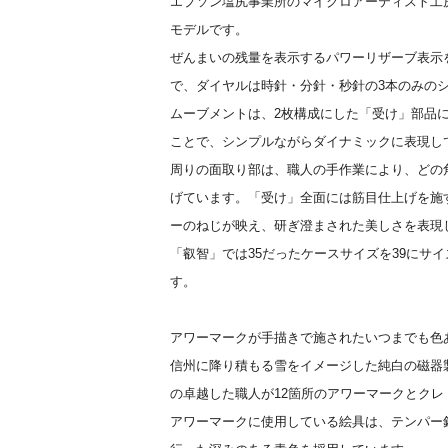
エプソン塩尻事業所のマイクロアーティスト工
モデルです。
ぜんまいの残量を表示するパワーリザーブ表示
で、ダイヤルは時針・分針・秒針の3本のみの
ムーブメントは、2枚構成にした「受け」部品
ことで、シンプルながらダイナミックに表現し
周りの面取り部は、職人の手作業により、どの
げています。「受け」全面には筋目仕上げを施
ーのねじが映え、研ぎ澄まされた美しさを表現
「叡智」では35だったケースサイズを39にサ
す。
アワーマークが手描きで施されたいつまでも色
信州に降り積もる雪をイメージした純白の磁器
の卓越した職人が12箇所のアワーマークとク
アワーマークに使用している絵具は、テンパー