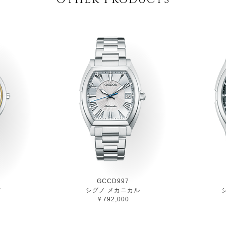
GCCD997
ツ
シグノ メカニカル
￥792,000