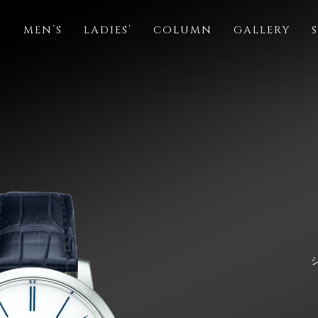
S
MEN’S
LADIES’
COLUMN
GALLERY