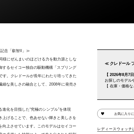
記念「叡智II」≫
と同様にぜんまいのほどける力を動力源としな
≪ クレドール 
制御するセイコー独自の駆動機構「スプリング
【 2026年8月7日(
ルです。クレドールが長年にわたり培ってきた
お探しのモデル
細な美しさの融合として、2008年に発売さ
【 在庫・価格な
進化を目指した“究極のシンプル”を体現
お気に入りに
き上げることで、色あせない輝きと美しさを
を向上させています。このモデルはセイコー
レディースウォッチ