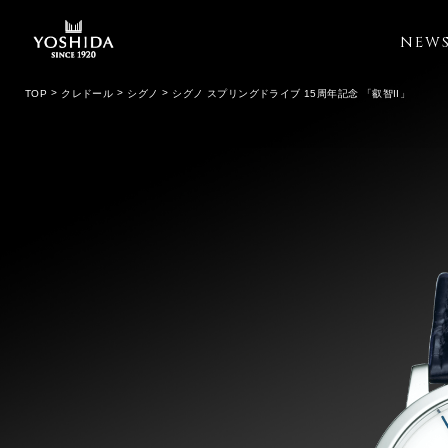
NEW
TOP
クレドール
シグノ
シグノ スプリングドライブ 15周年記念 「叡智II」