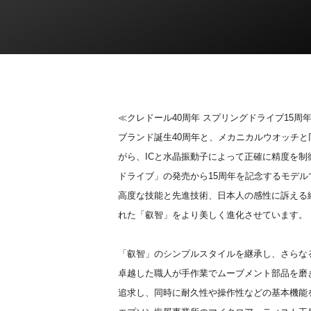
≪クレドール40周年 スプリングドライブ15周年
ブランド誕生40周年と、メカニカルウオッチ
がら、ICと水晶振動子によって正確に精度を
ドライブ」の発売から15周年を記念するモデ
高度な技能と先進技術、日本人の感性に訴える繊
れた「叡智」をより美しく進化させています。
「叡智」のシンプルスタイルを継承し、さらなる
卓越した職人が手作業でムーブメント部品を磨
追求し、同時に耐久性や操作性などの基本機能