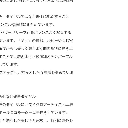
房の卓越した技能によって生み出された特別
を、ダイヤルではなく裏側に配置すること
シンプルな表情にまとめています。
にパワーリザーブ針をバランスよく配置する
ています。「受け」の輪郭、ルビーやねじ穴
角度からも美しく輝くよう曲面形状に磨き上
すことで、磨き上げた鏡面部とテンパーブル
しています。
イズアップし、堂々とした存在感を高めていま
あせない磁器ダイヤル
製のダイヤルに、マイクロアーティスト工房
レドールロゴを一点一点手描きしています。
針と調和した美しさを追求し、特別に調色を