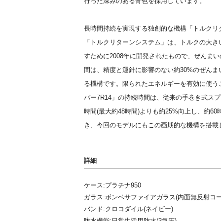
行った深みのある青色を採用しています。
長時間持続を実現する独創的な機構「トルクリ
「トルクリターンシステム」は、トルクの大き
すために2008年に開発されたもので、ぜんま
間は、精度と運針に影響のない約30%のぜん
る機構です。限られたエネルギーを有効に使う
バー7R14」の持続時間は、従来の手巻き式スプ
時間(最大約48時間)よりも約25%向上し、約
き、今回のモデルにもこの画期的な機構を搭載
詳細
ケース:プラチナ950
ガラス:ボンベサファイアガラス(内面無反射コー
バンド:クロコダイル(ネイビー)
防水機能:日常生活用防水(3気圧)