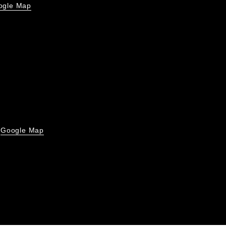
ogle Map
Google Map
号