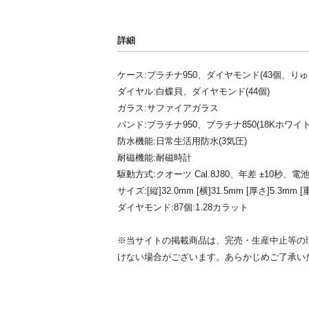
詳細
ケース:プラチナ950、ダイヤモンド(43個、りゅ
ダイヤル:白蝶貝、ダイヤモンド(44個)
ガラス:サファイアガラス
バンド:プラチナ950、プラチナ850(18Kホ
防水機能:日常生活用防水(3気圧)
耐磁機能:耐磁時計
駆動方式:クオーツ Cal.8J80、年差 ±10秒、
サイズ:[縦]32.0mm [横]31.5mm [厚さ]5.3mm [
ダイヤモンド:87個:1.28カラット
※当サイトの掲載商品は、完売・生産中止等の
けない場合がございます。あらかじめご了承い