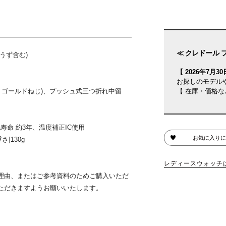
≪ クレドール 
うず含む)
【 2026年7月30日
お探しのモデル
ワイトゴールドねじ)、プッシュ式三つ折れ中留
【 在庫・価格な
電池寿命 約3年、温度補正IC使用
お気に入りに
重さ]130g
レディースウォッチ
理由、またはご参考資料のためご購入いただ
ただきますようお願いいたします。