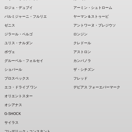
ロジェ・デュブイ
アーミン・シュトローム
パルミジャーニ・フルリエ
ヤーマン＆ストゥービ
ゼニス
アントワーヌ・プレジウソ
ジラール・ペルゴ
ロンジン
ユリス・ナルダン
クレドール
ボヴェ
アストロン
グルーベル・フォルセイ
カンパノラ
ショパール
ザ・シチズン
プロスペックス
フレッド
エコ・ドライブ ワン
デビアス フォーエバーマーク
オリエントスター
オシアナス
G-SHOCK
サイラス
フレデリック・コンスタント