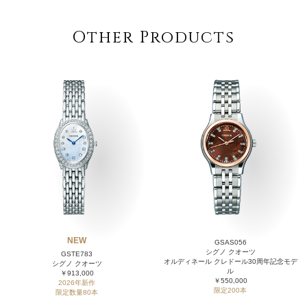
Other Products
NEW
GSAS056
シグノ クオーツ
GSTE783
オルディネール クレドール30周年記念モデ
シグノ クオーツ
ル
￥913,000
￥550,000
2026年新作
限定200本
限定数量80本