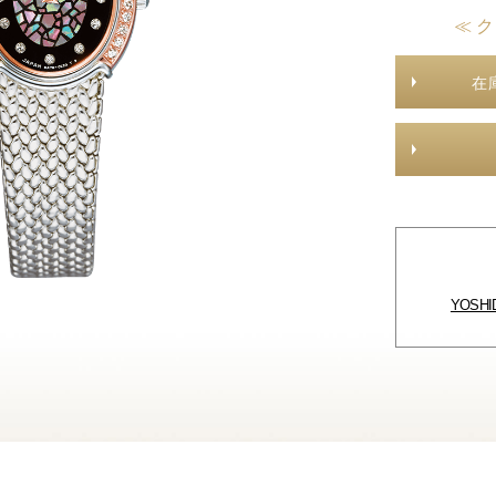
≪ 
在
YOSH