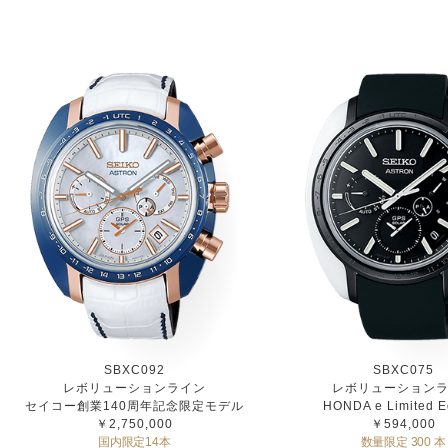
SBXC092
SBXC075
レボリューションライン
レボリューション
セイコー創業140周年記念限定モデル
HONDA e Limited E
￥2,750,000
￥594,000
国内限定14本
数量限定 300 本