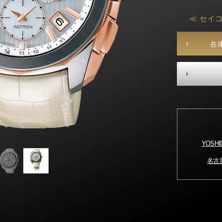
≪ セイコ
在
YOSH
名古屋