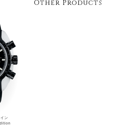
Other Products
ライン
dition