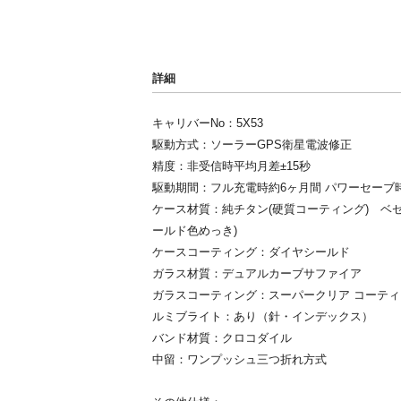
詳細
キャリバーNo：5X53
駆動方式：ソーラーGPS衛星電波修正
精度：非受信時平均月差±15秒
駆動期間：フル充電時約6ヶ月間 パワーセーブ
ケース材質：純チタン(硬質コーティング) ベ
ールド色めっき)
ケースコーティング：ダイヤシールド
ガラス材質：デュアルカーブサファイア
ガラスコーティング：スーパークリア コーティ
ルミブライト：あり（針・インデックス）
バンド材質：クロコダイル
中留：ワンプッシュ三つ折れ方式