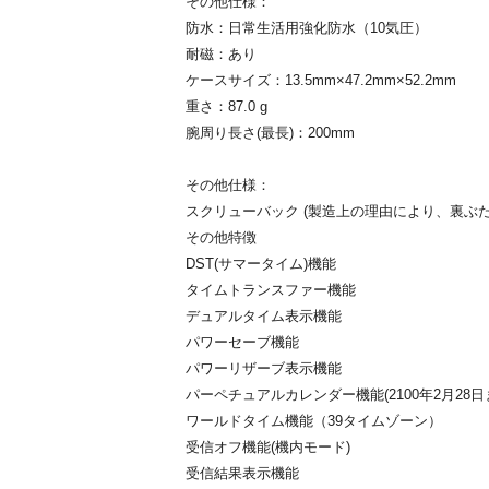
その他仕様：
防水：日常生活用強化防水（10気圧）
耐磁：あり
ケースサイズ：13.5mm×47.2mm×52.2mm
重さ：87.0 g
腕周り長さ(最長)：200mm
その他仕様：
スクリューバック (製造上の理由により、裏ぶ
その他特徴
DST(サマータイム)機能
タイムトランスファー機能
デュアルタイム表示機能
パワーセーブ機能
パワーリザーブ表示機能
パーペチュアルカレンダー機能(2100年2月28日
ワールドタイム機能（39タイムゾーン）
受信オフ機能(機内モード)
受信結果表示機能