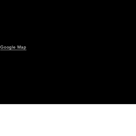
Google Map
号