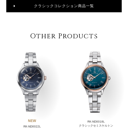
クラシックコレクション商品一覧
Other Products
NEW
RK-ND0018L
クラシックセミスケルトン
RK-ND0022L