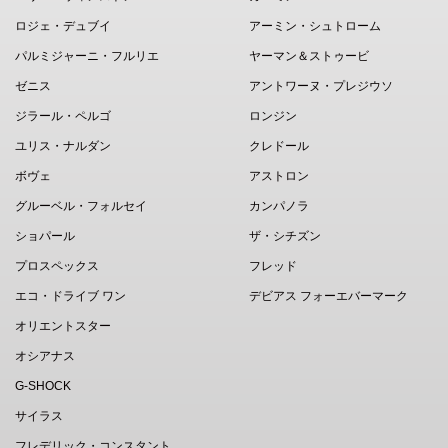
ロジェ・デュブイ
アーミン・シュトローム
パルミジャーニ・フルリエ
ヤーマン＆ストゥービ
ゼニス
アントワーヌ・プレジウソ
ジラール・ペルゴ
ロンジン
ユリス・ナルダン
クレドール
ボヴェ
アストロン
グルーベル・フォルセイ
カンパノラ
ショパール
ザ・シチズン
プロスペックス
フレッド
エコ・ドライブ ワン
デビアス フォーエバーマーク
オリエントスター
オシアナス
G-SHOCK
サイラス
フレデリック・コンスタント