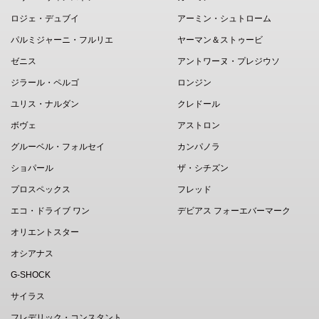
ロジェ・デュブイ
アーミン・シュトローム
パルミジャーニ・フルリエ
ヤーマン＆ストゥービ
ゼニス
アントワーヌ・プレジウソ
ジラール・ペルゴ
ロンジン
ユリス・ナルダン
クレドール
ボヴェ
アストロン
グルーベル・フォルセイ
カンパノラ
ショパール
ザ・シチズン
プロスペックス
フレッド
エコ・ドライブ ワン
デビアス フォーエバーマーク
オリエントスター
オシアナス
G-SHOCK
サイラス
フレデリック・コンスタント