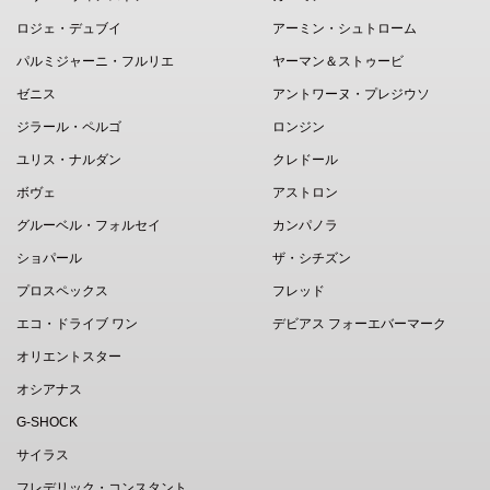
ロジェ・デュブイ
アーミン・シュトローム
パルミジャーニ・フルリエ
ヤーマン＆ストゥービ
ゼニス
アントワーヌ・プレジウソ
ジラール・ペルゴ
ロンジン
ユリス・ナルダン
クレドール
ボヴェ
アストロン
グルーベル・フォルセイ
カンパノラ
ショパール
ザ・シチズン
プロスペックス
フレッド
エコ・ドライブ ワン
デビアス フォーエバーマーク
オリエントスター
オシアナス
G-SHOCK
サイラス
フレデリック・コンスタント