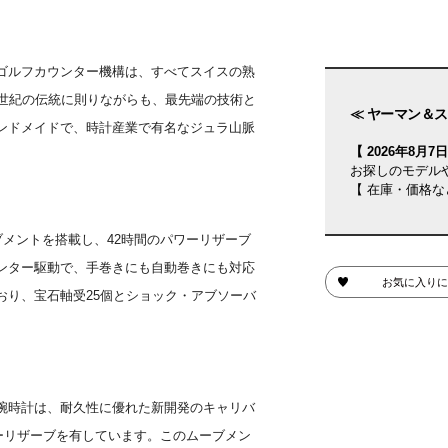
ゴルフカウンター機構は、すべてスイスの熟
9世紀の伝統に則りながらも、最先端の技術と
≪ ヤーマン＆ス
ンドメイドで、時計産業で有名なジュラ山脈
【 2026年8月7日(
お探しのモデル
【 在庫・価格な
ブメントを搭載し、42時間のパワーリザーブ
ンター駆動で、手巻きにも自動巻きにも対応
お気に入りに
おり、宝石軸受25個とショック・アブソーバ
bi）の腕時計は、耐久性に優れた新開発のキャリバ
ワーリザーブを有しています。このムーブメン