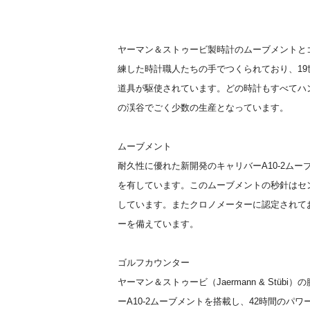
ヤーマン＆ストゥービ製時計のムーブメントと
練した時計職人たちの手でつくられており、1
道具が駆使されています。どの時計もすべてハ
の渓谷でごく少数の生産となっています。
ムーブメント
耐久性に優れた新開発のキャリバーA10-2ムー
を有しています。このムーブメントの秒針はセ
しています。またクロノメーターに認定されて
ーを備えています。
ゴルフカウンター
ヤーマン＆ストゥービ（Jaermann & Stü
ーA10-2ムーブメントを搭載し、42時間のパ