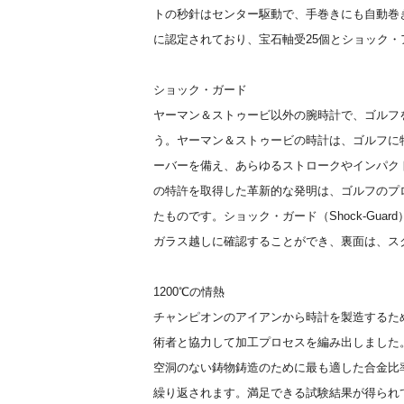
トの秒針はセンター駆動で、手巻きにも自動巻
に認定されており、宝石軸受25個とショック
ショック・ガード
ヤーマン＆ストゥービ以外の腕時計で、ゴルフ
う。ヤーマン＆ストゥービの時計は、ゴルフに
ーバーを備え、あらゆるストロークやインパク
の特許を取得した革新的な発明は、ゴルフのプ
たものです。ショック・ガード（Shock-Gua
ガラス越しに確認することができ、裏面は、ス
1200℃の情熱
チャンピオンのアイアンから時計を製造するた
術者と協力して加工プロセスを編み出しました
空洞のない鋳物鋳造のために最も適した合金比
繰り返されます。満足できる試験結果が得られ