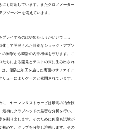
きにも対応しています。またクロノメーター
・アブソーバーを備えています。
をプレイするのはやめたほうがいいでしょ
特化して開発された特別なショック・アブソ
トの衝撃から時計の内部機構を守ります。こ
ロたちによる開発とテストの末に生み出され
rd）は、傷防止加工を施した裏面のサファイア
クリューによりケースと密閉されています。
めに、ヤーマン＆ストゥービは最高の冶金技
。最初にクラブヘッドの厳密な分析を行い、
率を割り出します。そのために何度も試験が
て初めて、クラブを分割し溶融します。その