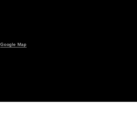
Google Map
号