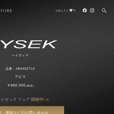
STORE
0
お気に入り
ハイゼック
品番：AB4402T10
アビス
￥880,000
(税込)
ハイゼック フェア 開催中! ≫
庫・価格などのお問い合わせ