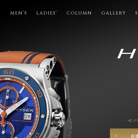
S
MEN’S
LADIES’
COLUMN
GALLERY
≪ 
在