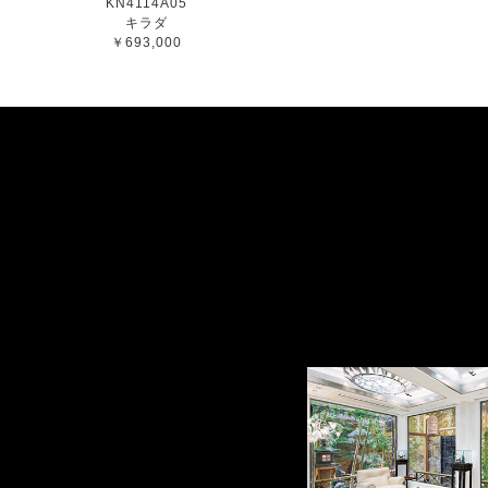
KN4114A05
キラダ
￥693,000