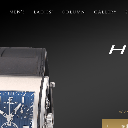
S
MEN’S
LADIES’
COLUMN
GALLERY
≪ 
在