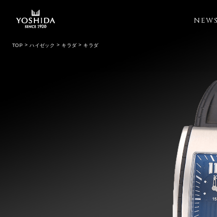
NEW
TOP
ハイゼック
キラダ
キラダ