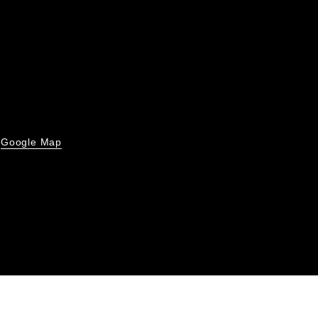
Google Map
号