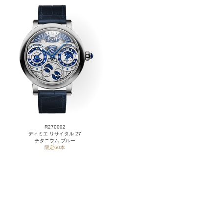
R270002
ディミエ リサイタル 27
チタニウム ブルー
限定60本