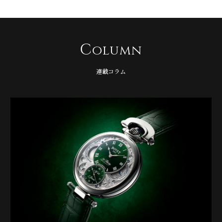
C
olumn
連載コラム