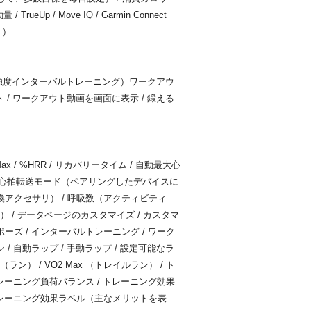
ueUp / Move IQ / Garmin Connect
リ）
IT（高強度インターバルトレーニング）ワークアウ
ト / ワークアウト動画を画面に表示 / 鍛える
ax / %HRR / リカバリータイム / 自動最大心
ス / 心拍転送モード（ペアリングしたデバイスに
換アクセサリ） / 呼吸数（アクティビティ
） / データページのカスタマイズ / カスタマ
ーズ / インターバルトレーニング / ワーク
/ 自動ラップ / 手動ラップ / 設定可能なラ
（ラン） / VO2 Max （トレイルラン） / ト
トレーニング負荷バランス / トレーニング効果
 トレーニング効果ラベル（主なメリットを表