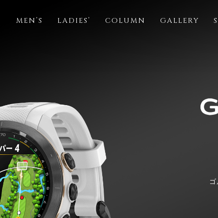
S
MEN’S
LADIES’
COLUMN
GALLERY
ゴ