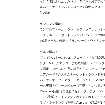
示） / 改良されたリカバリータイム / おすすめ
ルパートナー / デバイスロック / 自動スクロール 
TrueUp
ランニング機能：
ランプロフィール：ラン、トラックラン、トレ
ーチャルラン、ウルトララン / GPSベースの距
の1分あたりの歩数） / ランワークアウト / フ
ゴルフ機能：
プリインストールのゴルフコース（世界43,000
ンター/バックエッジ）までの距離 / レイアップ
を測定（コースの任意の場所からのショットのヤ
コアカード / カスタムターゲット / ラウン
パーオン率、フェアウェイキープ率） / Garmin A
ース更新 / グリーンビュー（手動でピン位置の変更可能）
PlaysLike距離（高低差情報） / タッチター
ャップ対応 / スイングテンポ / テンポトレーニン
ラブトラッキング（別売のApproach CT10が必要）