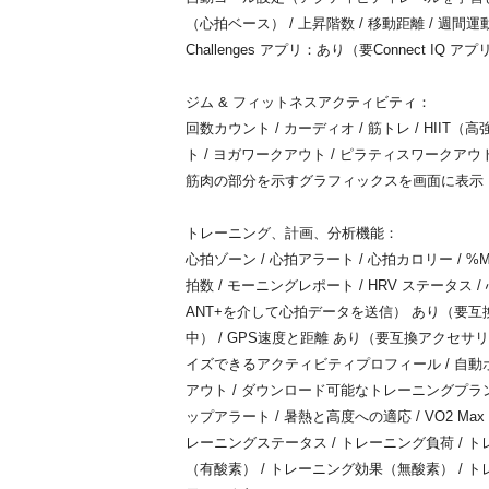
（心拍ベース） / 上昇階数 / 移動距離 / 週間運動量 / Tr
Challenges アプリ：あり（要Connect IQ アプ
ジム & フィットネスアクティビティ：
回数カウント / カーディオ / 筋トレ / HI
ト / ヨガワークアウト / ピラティスワークアウ
筋肉の部分を示すグラフィックスを画面に表示
トレーニング、計画、分析機能：
心拍ゾーン / 心拍アラート / 心拍カロリー / %M
拍数 / モーニングレポート / HRV ステータ
ANT+を介して心拍データを送信） あり（要互
中） / GPS速度と距離 あり（要互換アクセサリ
イズできるアクティビティプロフィール / 自動ポ
アウト / ダウンロード可能なトレーニングプラン 
ップアラート / 暑熱と高度への適応 / VO2 Max 
レーニングステータス / トレーニング負荷 / 
（有酸素） / トレーニング効果（無酸素） /