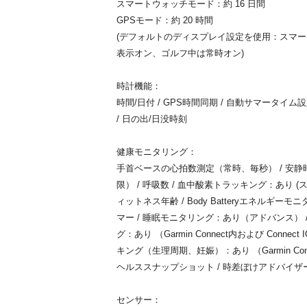
スマートウォッチモード：約 16 日間
GPSモード：約 20 時間
(デフォルトのディスプレイ設定を使用：スマー
表示オン、ゴルフ中は常時オン)
時計機能：
時間/日付 / GPS時間同期 / 自動サマータイム設
/ 日の出/日没時刻
健康モニタリング：
手首ベースの心拍数測定（常時、毎秒） / 安静
限） / 呼吸数 / 血中酸素トラッキング：あり 
ィットネス年齢 / Body Batteryエネルギー
マー / 睡眠モニタリング：あり（アドバンス） 
グ：あり （Garmin Connect内および Conn
キング（生理周期、妊娠）：あり （Garmin Conne
ヘルススナップショット / 時差ぼけアドバイザ
センサー：