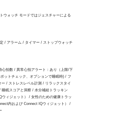
トウォッチ モードではジェスチャーによる
定 / アラーム / タイマー / ストップウォッチ
時心拍数 / 異常心拍アラート：あり（上限/下
(スポットチェック、オプションで睡眠時) / フ
モニター / ストレスレベル計測 / リラックスタイ
/ 睡眠スコアと洞察 / 水分補給トラッキン
ect IQウィジェット） / 女性のための健康トラッ
ct内および Connect IQウィジェット） /
ー