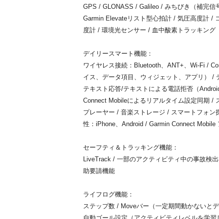
GPS / GLONASS / Galileo / みちびき（
Garmin Elevateリスト型心拍計 / 気圧高度計 
度計 / 環境光センサー / 血中酸素トラッキング
デイリースマート機能：
ワイヤレス接続：Bluetooth、ANT+、Wi-Fi 
イス、データ項目、ウィジェット、アプリ） / デバイス
テキスト応答/テキストによる電話拒否（Android の
Connect Mobileによるリアルタイム設定同期
プレーヤー / 音楽ストレージ / スマートフォン
性：iPhone、Android / Garmin Connect Mobil
セーフティ＆トラッキング機能：
LiveTrack / 一部のアクティビティ中の事故検
助要請機能
ライフログ機能：
ステップ数 / Moveバー（一定期間動かないと
自動ゴール設定（アクティビティレベルを学習し