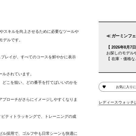
スコアやスキルを向上させるために必要なツールや
≪ ガーミンフェ
モデルです。
【 2026年8月7日(
お探しのモデル
ィスプレイが、すべてのコースを鮮やかに表示
【 在庫・価格な
トールされています。
、どこを狙い、どの番手を打てばいいのかを
お気に入りに
能で、アプローチがさらにイメージしやすくなりま
レディースウォッチ
ティビティトラッキングで、トレーニングの成
ゼル採用で、ゴルフ中も日常シーンも快適に