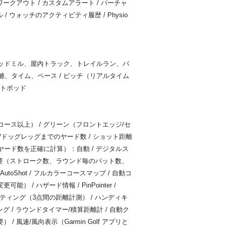
ワークアウト / カスタムアラート / パーチャ
/ ウォッチのアクティビティ履歴 / Physio
ッドミル、屋内トラック、トレイルラン、バ
離、タイム、ペース / ピッチ（リアルタイム
ットポッド
コース以上） / グリーン（フロントエッジ/セ
/ドッグレッグまでのヤード数 / ショット距離
ード数を正確に計算）：自動 / デジタルス
ド概要（ストローク数、ラウンド毎のパット数、
utoShot / フルカラーコースマップ / 自動コ
 / ハザード情報 / PinPointer /
ゲッティング（3点間の距離計測） / ハンディキ
グ / ラウンドタイマー/積算距離計 / 自動ク
 / 風速/風向表示（Garmin Golf アプリと