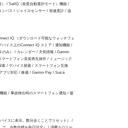
補完信号） / SatIQ（衛星自動選択モード）機能 /
/ コンパス / ジャイロセンサー / 加速度計 / 温
/ Connect IQ （ダウンロード可能なウォッチフェ
上のConnect IQ ストア / 通知機能 /
み） / カレンダー / 天気情報 / Garmin
 / スマートフォン音楽再生操作 / ミュージック
探索 / デバイス探索 / スマートフォン互換
e アプリ対応 / 株価 / Garmin Pay / Suica
出機能 / 事故検出時のスマートフォン通知 / 援
デバイスに表示。数分歩くことでリセット） /
て、歩数目標を毎日設定） / 消費カロリー