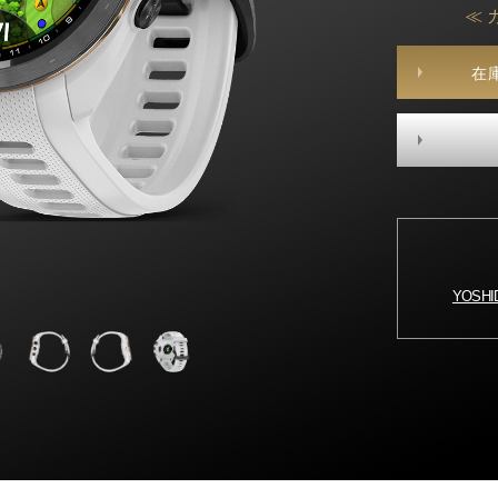
≪ 
在
YOSH