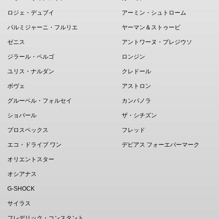
ロジェ・デュブイ
アーミン・シュトローム
パルミジャーニ・フルリエ
ヤーマン＆ストゥービ
ゼニス
アントワーヌ・プレジウソ
ジラール・ペルゴ
ロンジン
ユリス・ナルダン
クレドール
ボヴェ
アストロン
グルーベル・フォルセイ
カンパノラ
ショパール
ザ・シチズン
プロスペックス
フレッド
エコ・ドライブ ワン
デビアス フォーエバーマーク
オリエントスター
オシアナス
G-SHOCK
サイラス
フレデリック・コンスタント