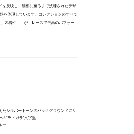
ドを反映し、細部に至るまで洗練されたデザ
情熱を体現しています。コレクションのすべて
度、装着性――が、レースで最高のパフォー
えたシルバートーンのバックグラウンドにサ
の“ラ・ガラ”文字盤
ルー