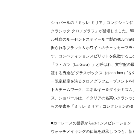
ショパールの「ミッレ ミリア」コレクションに
クラシック クロノグラフ」が登場しました。8
ル独自のルーセントスティール™製の40.5m
振られるブラック＆ホワイトのチェッカーフラ
す。コンペティションスピリットを象徴するこ
「ラ・ガラ（La Gara）」と呼ばれ、文字盤
証する秀逸な“グラスボックス（glass box
ー認定精度を誇るクロノグラフムーブメントを
ト＆チームワーク、エネルギー＆ダイナミズム、
来、ショパールは、イタリアの名高いクラシックカー
らの要素を「ミッレ ミリア」コレクションの
■カーレースの世界からのインスピレーション
ウォッチメイキングの伝統を継承しつつも、新