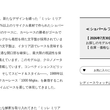
、新たなデザインを纏った「ミッレ ミリア
0%以上のリサイクル素材で作られたショパー
≪ ショパール 
m径のケースに、カーレースの勝者がゴールで
【 2026年7月30日
ッグから着想を得た文字盤が採用されていま
お探しのモデル
の文字盤は、イタリア語でレースを意味する
【 在庫・価格な
の最適な開口部を確保し、最大限の視認性を保
）”を備えています。このモデルは、クロノメータ
搭載しています。コンペティションスピリッ
お気に入りに
そしてスピード＆スタイル――。1988年以
レース「1000 Miglia」を象徴するこれ
レディースウォッチ
タイムピースを通して体現してきました。
たな解釈を取り入れてきた「ミッレ ミリア