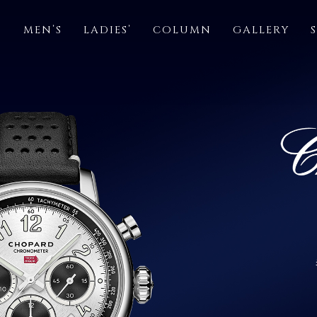
S
MEN’S
LADIES’
COLUMN
GALLERY