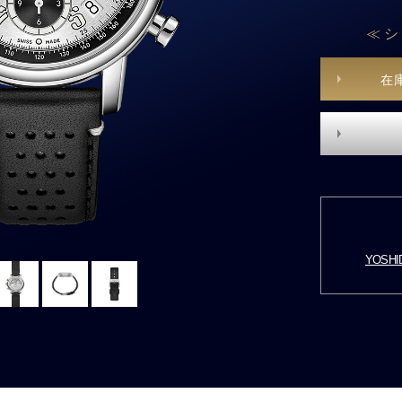
≪ シ
在
YOSH