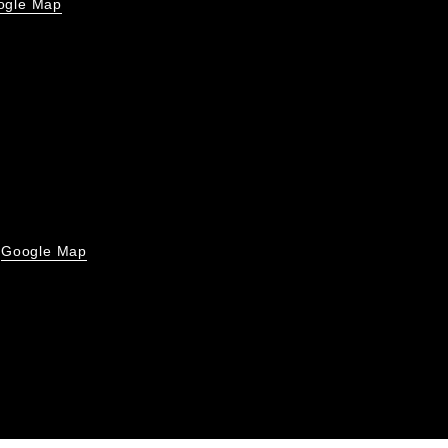
ogle Map
Google Map
号