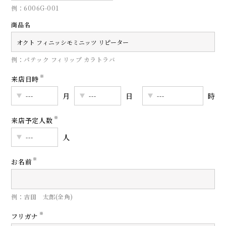
例：6006G-001
商品名
例：パテック フィリップ カラトラバ
※
来店日時
月
日
時
※
来店予定人数
人
※
お名前
例：吉田 太郎(全角)
※
フリガナ