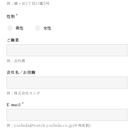
例：幡ヶ谷2丁目13番5号
※
性別
男性
女性
ご職業
例：会社員
会社名／お役職
例：株式会社ヨシダ
※
E-mail
例：yoshida@watch-yoshida.co.jp(半角英数)