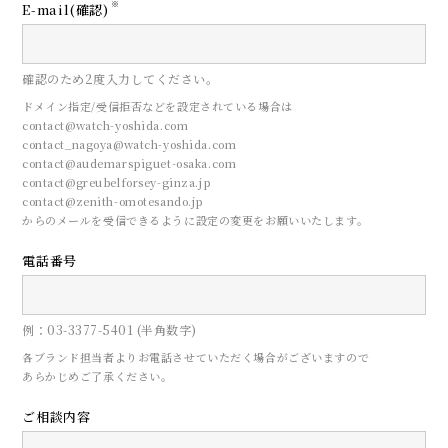
※
E-mail(確認)
確認のため2度入力してください。
ドメイン指定/受信拒否などを設定されている場合は
contact@watch-yoshida.com
contact_nagoya@watch-yoshida.com
contact@audemarspiguet-osaka.com
contact@greubelforsey-ginza.jp
contact@zenith-omotesando.jp
からのメールを受信できるように設定の変更をお願いいたします。
電話番号
CONTACT
例：03-3377-5401 (半角数字)
来店予約
各ブランド担当者よりお電話させていただく場合がございますので
あらかじめご了承ください。
ご相談内容