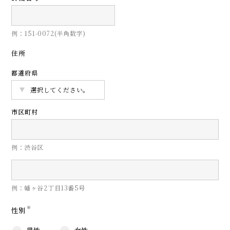
例：151-0072(半角数字)
住所
都道府県
市区町村
例：渋谷区
例：幡ヶ谷2丁目13番5号
※
性別