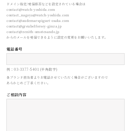
ドメイン指定/受信拒否などを設定されている場合は
contact@watch-yoshida.com
contact_nagoya@watch-yoshida.com
contact@audemarspiguet-osaka.com
contact@greubelforsey-ginza.jp
contact@zenith-omotesando.jp
からのメールを受信できるように設定の変更をお願いいたします。
電話番号
CONTACT
例：03-3377-5401 (半角数字)
各ブランド担当者よりお電話させていただく場合がございますので
あらかじめご了承ください。
来店予約
ご相談内容