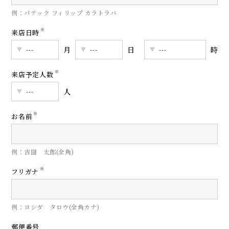
例：パテック フィリップ カラトラバ
※
来店日時
月
日
時
※
来店予定人数
人
※
お名前
例：吉田 太郎(全角)
※
フリガナ
例：ヨシダ タロウ(全角カナ)
郵便番号