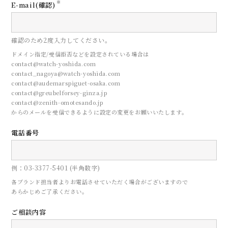
※
E-mail(確認)
確認のため2度入力してください。
ドメイン指定/受信拒否などを設定されている場合は
contact@watch-yoshida.com
contact_nagoya@watch-yoshida.com
contact@audemarspiguet-osaka.com
contact@greubelforsey-ginza.jp
contact@zenith-omotesando.jp
からのメールを受信できるように設定の変更をお願いいたします。
電話番号
CONTACT
例：03-3377-5401 (半角数字)
来店予約
各ブランド担当者よりお電話させていただく場合がございますので
あらかじめご了承ください。
ご相談内容