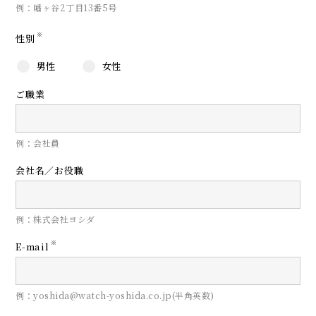
例：幡ヶ谷2丁目13番5号
※
性別
男性
女性
ご職業
例：会社員
会社名／お役職
例：株式会社ヨシダ
※
E-mail
例：yoshida@watch-yoshida.co.jp(半角英数)