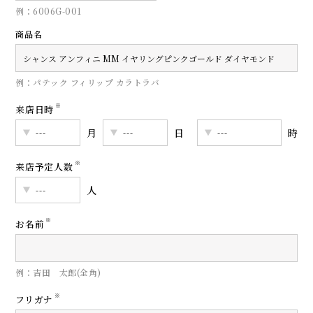
例：6006G-001
商品名
例：パテック フィリップ カラトラバ
※
来店日時
月
日
時
※
来店予定人数
人
※
お名前
例：吉田 太郎(全角)
※
フリガナ