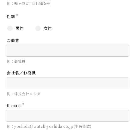
例：幡ヶ谷2丁目13番5号
※
性別
男性
女性
ご職業
例：会社員
会社名／お役職
例：株式会社ヨシダ
※
E-mail
例：yoshida@watch-yoshida.co.jp(半角英数)