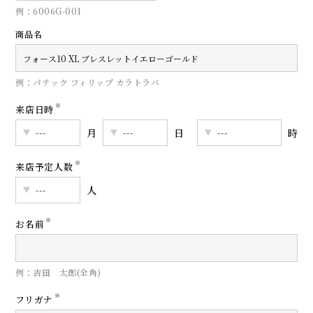
例：6006G-001
商品名
例：パテック フィリップ カラトラバ
※
来店日時
月
日
時
※
来店予定人数
人
※
お名前
例：吉田 太郎(全角)
※
フリガナ