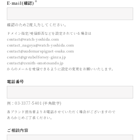
※
E-mail(確認)
確認のため2度入力してください。
ドメイン指定/受信拒否などを設定されている場合は
contact@watch-yoshida.com
contact_nagoya@watch-yoshida.com
contact@audemarspiguet-osaka.com
contact@greubelforsey-ginza.jp
contact@zenith-omotesando.jp
からのメールを受信できるように設定の変更をお願いいたします。
電話番号
CONTACT
例：03-3377-5401 (半角数字)
来店予約
各ブランド担当者よりお電話させていただく場合がございますので
あらかじめご了承ください。
ご相談内容