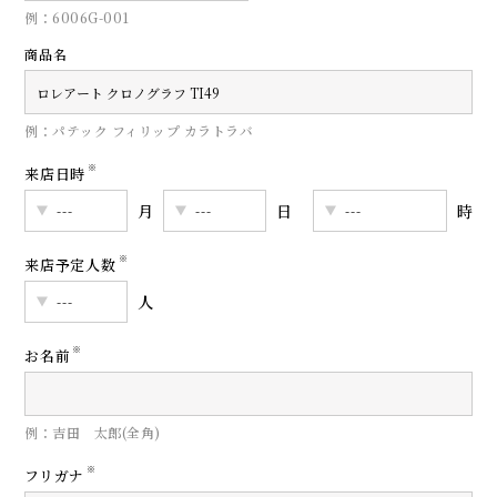
例：6006G-001
商品名
例：パテック フィリップ カラトラバ
※
来店日時
月
日
時
※
来店予定人数
人
※
お名前
例：吉田 太郎(全角)
※
フリガナ