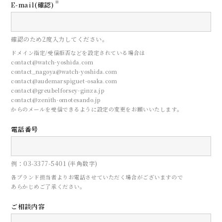
※
E-mail(確認)
確認のため2度入力してください。
ドメイン指定/受信拒否などを設定されている場合は
contact@watch-yoshida.com
contact_nagoya@watch-yoshida.com
contact@audemarspiguet-osaka.com
contact@greubelforsey-ginza.jp
contact@zenith-omotesando.jp
からのメールを受信できるように設定の変更をお願いいたします。
電話番号
CONTACT
例：03-3377-5401 (半角数字)
来店予約
各ブランド担当者よりお電話させていただく場合がございますので
あらかじめご了承ください。
ご相談内容