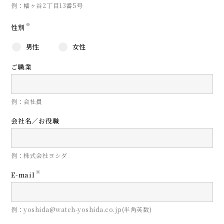
例：幡ヶ谷2丁目13番5号
※
性別
男性
女性
ご職業
例：会社員
会社名／お役職
例：株式会社ヨシダ
※
E-mail
例：yoshida@watch-yoshida.co.jp(半角英数)