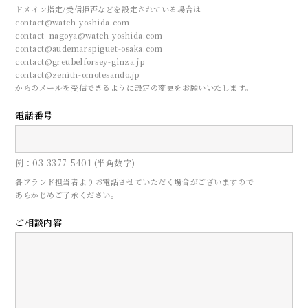
ドメイン指定/受信拒否などを設定されている場合は
contact@watch-yoshida.com
contact_nagoya@watch-yoshida.com
contact@audemarspiguet-osaka.com
contact@greubelforsey-ginza.jp
contact@zenith-omotesando.jp
からのメールを受信できるように設定の変更をお願いいたします。
電話番号
CONTACT
例：03-3377-5401 (半角数字)
各ブランド担当者よりお電話させていただく場合がございますので
あらかじめご了承ください。
来店予約
ご相談内容