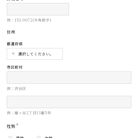
例：151-0072(半角数字)
住所
都道府県
市区町村
例：渋谷区
例：幡ヶ谷2丁目13番5号
※
性別