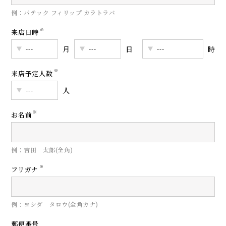
例：パテック フィリップ カラトラバ
※
来店日時
月
日
時
※
来店予定人数
人
※
お名前
例：吉田 太郎(全角)
※
フリガナ
例：ヨシダ タロウ(全角カナ)
郵便番号